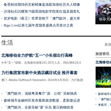
青岛森
备受粉丝期待的玄彬蜡像返场新加坡杜莎夫人蜡像
沙漠钻石闪耀第79届英国电影学院奖红毯及颁奖礼
贺岁电影《夜王》世界首映于「澳門銀河」盛大举
杨幂大
Bigo Live以第七届年度颁奖盛典点亮首尔之夜
万豪国
生活
旅
旅游资讯
北海移动全力护航“五一”小长假出行高峰
黎明
北海移动
今年“五一”假期，北海接待游客241.05万人次，同比增长26.0
力行集团宣布新中央酒店瞩目试业 推开幕套
澳门 -Media OutReach Newswire- 2024年4月30日 - 力行集团
「澳門銀河」顶级粤菜餐厅"源．公馆" 呈献独具
森林城市
《侍神
「澳門銀
森林城市金融特区发布最新旅游数据，柔新捷运进
来银河，
「澳門銀河」全新呈献“童”乐岛 夏日购物惊喜