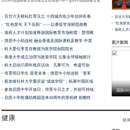
2024中国国际教育巡回展北京站现场一年一度的中国国际教育巡
百廿六天耕耘红育沃土 十四城共绘少年信仰长卷
百廿六天
上市首
“红色荣光
“红色荣光 天下岳阳” ——以赛促学深耕思政教
港府人才
港府人才计划加速释放国际教育市场刚需：慧理教
啓思中小幼连校 融会香港及国际课程及教学 中英
图片新闻
科大委任李竞存教授为医学院创院院长
香港大学成立治理与政策学院 云集全球领袖探讨
科大启动35周年校庆活动 凡事可为 奇迹可创
稳定之
培育明日学生 迎变未来：啓思中小幼连校「变革
新加坡社科大学重庆设"成就学院"，拓展中国区域
参加启思中学开放日：培育今日之才，共创可持续
国际S
启思小学附属幼稚园迎来40周年的里程碑 前瞻性
《舍得
健康
健