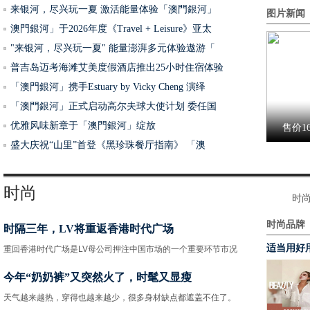
来银河，尽兴玩一夏 激活能量体验「澳門銀河」
图片新闻
澳門銀河」于2026年度《Travel + Leisure》亚太
"来银河，尽兴玩一夏" 能量澎湃多元体验遨游「
普吉岛迈考海滩艾美度假酒店推出25小时住宿体验
《斗罗
「澳門銀河」携手Estuary by Vicky Cheng 演绎
「澳門銀河」正式启动高尔夫球大使计划 委任国
优雅风味新章于「澳門銀河」绽放
售价16
盛大庆祝“山里”首登《黑珍珠餐厅指南》 「澳
《侍神
时尚
时
时尚品牌
时隔三年，LV将重返香港时代广场
互联网
适当用好
重回香港时代广场是LV母公司押注中国市场的一个重要环节市况
今年“奶奶裤”又突然火了，时髦又显瘦
天气越来越热，穿得也越来越少，很多身材缺点都遮盖不住了。