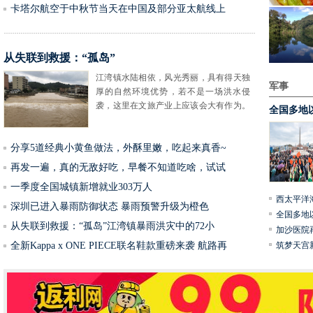
卡塔尔航空于中秋节当天在中国及部分亚太航线上
从失联到救援：“孤岛”
江湾镇水陆相依，风光秀丽，具有得天独
军事
厚的自然环境优势，若不是一场洪水侵
袭，这里在文旅产业上应该会大有作为。
全国多地
然而，连日来几场大雨引发的洪水肆虐
分享5道经典小黄鱼做法，外酥里嫩，吃起来真香~
再发一遍，真的无敌好吃，早餐不知道吃啥，试试
一季度全国城镇新增就业303万人
西太平洋
深圳已进入暴雨防御状态 暴雨预警升级为橙色
全国多地
从失联到救援：“孤岛”江湾镇暴雨洪灾中的72小
加沙医院
全新Kappa x ONE PIECE联名鞋款重磅来袭 航路再
筑梦天宫