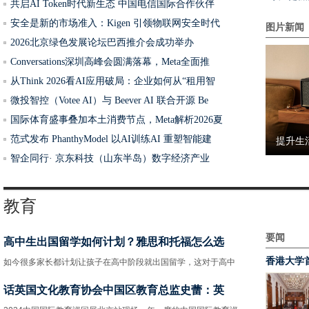
共启AI Token时代新生态 中国电信国际合作伙伴
安全是新的市场准入：Kigen 引领物联网安全时代
图片新闻
2026北京绿色发展论坛巴西推介会成功举办
Conversations深圳高峰会圆满落幕，Meta全面推
从Think 2026看AI应用破局：企业如何从“租用智
中慧医
微投智控（Votee AI）与 Beever AI 联合开源 Be
国际体育盛事叠加本土消费节点，Meta解析2026夏
范式发布 PhanthyModel 以AI训练AI 重塑智能建
提升生
智企同行· 京东科技（山东半岛）数字经济产业
估值达
教育
要闻
高中生出国留学如何计划？雅思和托福怎么选
百度A
香港大学
如今很多家长都计划让孩子在高中阶段就出国留学，这对于高中
话英国文化教育协会中国区教育总监史蕾：英