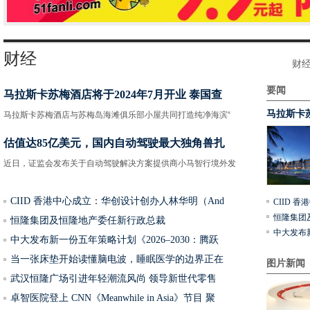
财经
财
要闻
马拉斯卡苏梅酒店将于2024年7月开业 泰国查
马拉斯卡
马拉斯卡苏梅酒店与苏梅岛海滩俱乐部小屋共同打造纯净海滨“
估值达85亿美元，国内自动驾驶最大独角兽扎
近日，证监会发布关于自动驾驶解决方案提供商小马智行境外发
CIID 香港中心成立：华创设计创办人林华明（And
CIID 
恒隆集团
恒隆集团及恒隆地产委任新行政总裁
中大发布新
中大发布新一份五年策略计划《2026‒2030：腾跃
当一张床垫开始读懂脑电波，睡眠医学的边界正在
图片新闻
武汉恒隆广场引进年轻潮流风尚 领导新世代零售
卓智医院登上 CNN《Meanwhile in Asia》节目 聚