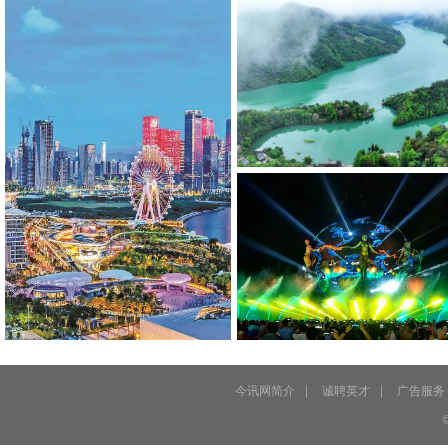
今年“
适当用
想必绝
|
|
今讯网简介
诚聘英才
广告服务