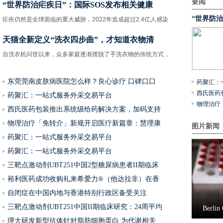
要闻
“世界防治疟疾日”：国际SOS发布相关健康
“世界防
疟疾仍然是全球面临的重大威胁，2022年造成超过2.4亿人感染
天猫全新定义“洗衣四步曲”，才知道衣物清
自洗衣机问世以来，众多家庭逐渐摆脱了手洗衣物的传统方式，
东莞莞南皮肤病医院怎么样？良心诊疗 口碑口口
药聚汇：
西氏医药
药聚汇：一站式服务外采交易平台
物理治疗
西氏医药包装推出系统级给药解决方案，加码支持
物理治疗「免转介」新规开启医疗新篇章：慧理康
图片新闻
药聚汇：一站式服务外采交易平台
药聚汇：一站式服务外采交易平台
三靶点激动剂UBT251中国2型糖尿病患者II期临床
裕利医药成功收购礼来希爱力®（他达拉非）在香
自闭症在中国内地与香港特别行政区备受关注
三靶点激动剂UBT251中国II期临床研究：24周平均
Berl
理大研发新型抗体针对脂肪细胞蛋白 为代谢相关