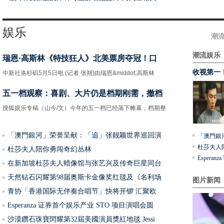
娱乐
潮
潮流娱乐
瑞恩·高斯林《特技狂人》北美票房夺冠！口
Coun
收视第一
中新社洛杉矶5月5日电 (记者 张朔)由瑞恩&middot;高斯林
五一档观察：喜剧、大片仍是档期刚需，撤档
搜狐娱乐专稿（山今/文）今年的五一档已经落下帷幕，档期整
「澳門銀河」荣誉呈献：「追」张靓颖世界巡回演
「澳門銀
咚咚锵
杜莎夫人
杜莎夫人陪你勇闯奇幻丛林
Espera
在新加坡杜莎夫人蜡像馆与张艺兴及传奇巨星同台
天然钻石闪耀第98届奥斯卡金像奖红毯及《名利场
图片新闻
青协「香港国际无伴奏合唱节」快将开锣 汇聚欧
Esperanza 证券首个娱乐产业 STO 项目演唱会圆
沙漠鑽石珠寶閃耀第32屆美國演員獎紅地毯 Jessi