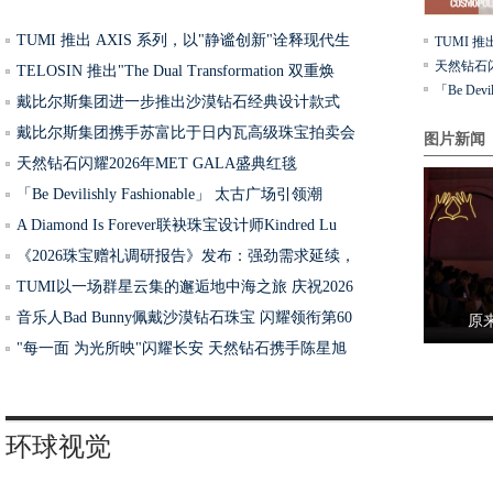
TUMI 推出 AXIS 系列，以"静谧创新"诠释现代生
TUMI 
天然钻石闪
TELOSIN 推出"The Dual Transformation 双重焕
「Be Devi
戴比尔斯集团进一步推出沙漠钻石经典设计款式
戴比尔斯集团携手苏富比于日内瓦高级珠宝拍卖会
图片新闻
天然钻石闪耀2026年MET GALA盛典红毯
「Be Devilishly Fashionable」 太古广场引领潮
A Diamond Is Forever联袂珠宝设计师Kindred Lu
超全踢
《2026珠宝赠礼调研报告》发布：强劲需求延续，
TUMI以一场群星云集的邂逅地中海之旅 庆祝2026
音乐人Bad Bunny佩戴沙漠钻石珠宝 闪耀领衔第60
原
"每一面 为光所映"闪耀长安 天然钻石携手陈星旭
环球视觉