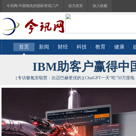
今讯网-中国领先的国际资讯门户
设为首页
加入收藏
首页
新闻
财经
科技
教育
健康
IBM助客户赢得中
专访极氪安聪慧：比迈巴赫更优的
ChatGPT一天“吃”50万度电
[
][