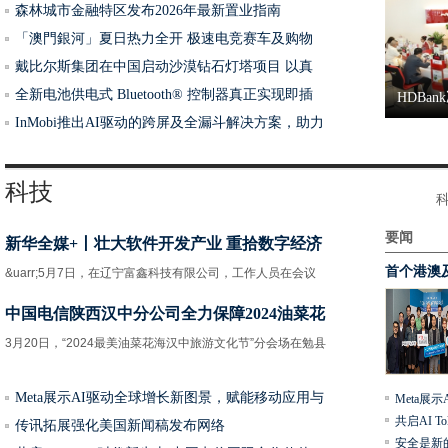
森林城市金融特区发布2026年最新置业指南
「澳門銀河」夏日热力全开 极速电竞赛车及购物
戴比尔斯集团在中国启动沙漠钻石灯塔项目 以真
全新电池供电式 Bluetooth® 控制器真正实现即插
HDBa
InMobi推出AI驱动的跨屏及全漏斗解决方案，助力
1
2
科技
要闻
新华全媒+丨壮大软件开发产业 重拾数字经济
利物浦
首个港澳
&uarr;5月7日，在辽宁富鑫科技有限公司，工作人员在会议
中国电信陕西汉中分公司全力保障2024油菜花
3月20日，“2024最美油菜花海汉中旅游文化节”分会场在勉县
Meta展示AI驱动全球增长新图景，赋能移动应用与
Meta展
港澳联
共启AI 
传讯拓展强化美国新闻稿发布网络
安全是新的