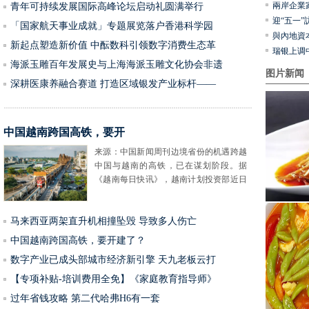
兩岸企業
青年可持续发展国际高峰论坛启动礼圆满举行
迎“五一
「国家航天事业成就」专题展览落户香港科学园
與內地資
新起点塑造新价值 中酝数科引领数字消费生态革
瑞银上调
海派玉雕百年发展史与上海海派玉雕文化协会非遗
图片新闻
深耕医康养融合赛道 打造区域银发产业标杆——
中国越南跨国高铁，要开
来源：中国新闻周刊边境省份的机遇跨越
中国与越南的高铁，已在谋划阶段。据
《越南每日快讯》，越南计划投资部近日
表示，该国计划在2030年之前开工建设
马来西亚两架直升机相撞坠毁 导致多人伤亡
中国越南跨国高铁，要开建了？
数字产业已成头部城市经济新引擎 天九老板云打
【专项补贴-培训费用全免】《家庭教育指导师》
过年省钱攻略 第二代哈弗H6有一套