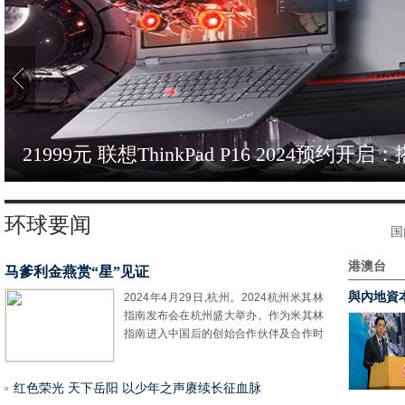
稳定之锚，性能之帆丨美商海盗船全家桶装
环球要闻
国
港澳台
马爹利金燕赏“星”见证
與內地資
2024年4月29日,杭州。2024杭州米其林
指南发布会在杭州盛大举办。作为米其林
指南进入中国后的创始合作伙伴及合作时
间最久的进口烈酒品牌,马爹利以其追
红色荣光 天下岳阳 以少年之声赓续长征血脉