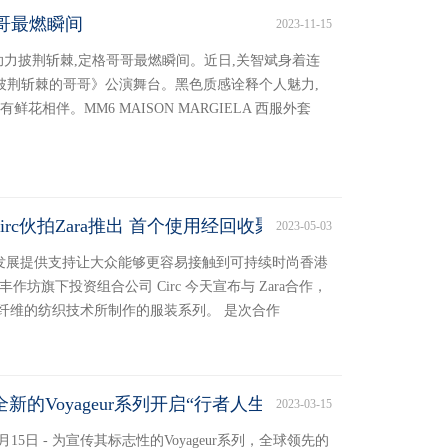
哥最燃瞬间
2023-11-15
助力披荆斩棘,定格哥哥最燃瞬间。近日,关智斌身着连
《披荆斩棘的哥哥》公演舞台。黑色质感诠释个人魅力,
花相伴。MM6 MAISON MARGIELA 西服外套
rc伙拍Zara推出 首个使用经回收聚酯棉混合纺织物生
2023-05-03
务发展提供支持让大众能够更容易接触到可持续时尚香港
月3日 - 南丰作坊旗下投资组合公司 Circ 今天宣布与 Zara合作，
纤维的纺织技术所制作的服装系列。 是次合作
全新的Voyageur系列开启“行者人生·明日新程”新篇章
2023-03-15
2023年3月15日 - 为宣传其标志性的Voyageur系列，全球领先的