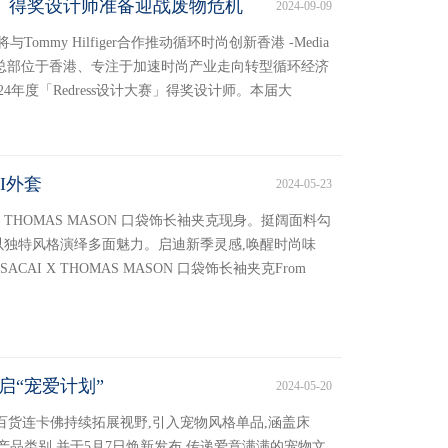
计大赛」得奖设计师准备迎战废物危机
2024-09-09
mmy Hilfiger合作推动循环时尚创新香港 -Media
4年9月9日 - 总部位于香港、专注于加速时尚产业走向转型循环经济
024年度「Redress设计大赛」得奖设计师。本届大
I外套
2024-05-23
X THOMAS MASON 口袋饰长袖夹克现身。挺阔面料勾
以独特风格演绎多面魅力。启迪新季灵感,唤醒时尚味
AI X THOMAS MASON 口袋饰长袖夹克From
启“宠爱计划”
2024-05-20
精品百货连卡佛持续拓展视野,引入宠物风格单品,涵盖床
品类别,并于5月7日焕新发布,传递爱意满满的宠物文