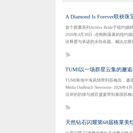
A Diamond Is Foreve
首个胶囊系列Artifex Bride于纽约婚纱时
2026年4月30日 -在刚刚落幕的
诠释爱与承诺的永恒命题。戴比尔斯集团A D
TUMI以一场群星云集的邂逅
TUMI将地中海风情带到苏梅岛，邀
Media OutReach Newswire-
沿岸的韵律与感官盛宴带到泰国苏梅岛
天然钻石闪耀第68届格莱美