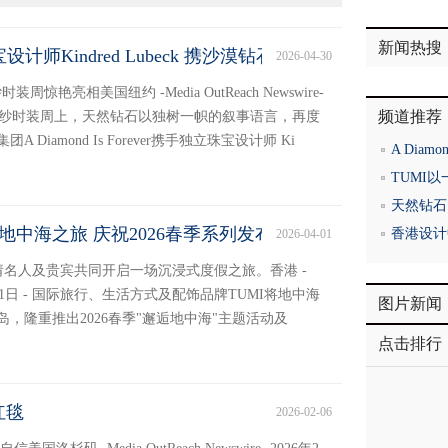
新闻热搜
r联袂珠宝设计师Kindred Lubeck 携沙漠钻石闪耀婚纱秀场
2026-04-30
装周惊艳亮相美国纽约 -Media OutReach Newswire-
频道推荐
纽约婚纱时装周上，天然钻石以独树一帜的叙事语言，再度
iamond Is Forever携手独立珠宝设计师 Ki
A Diamo
TUMI
天然钻石
地中海之旅 庆祝2026春季系列发布
香港设计中心
2026-04-01
请名人及贵宾共同开启一场沉浸式度假之旅。香港 -
 2026年4月1日 - 国际旅行、生活方式及配饰品牌TUMI将地中海
图片新闻
，隆重推出2026春季"邂逅地中海"主题活动及
点击排行
红毯
2026-02-06