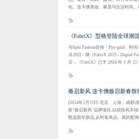
化。连卡佛美妆、家居与生活时尚、珠宝
《FabriX》型格登陆全球
与Spin Fashion首推「Phy-gital」时尚
月28日 - 继《FabriX 2023 - Digi
后，《FabriX》已于 2024 年 3 
春启新风 连卡佛焕启新春致
(2024年1月15日-北京、上海、
新“春启新风”品牌项目,以缤纷风车
甄选新年新品,从时装单品、风尚配饰