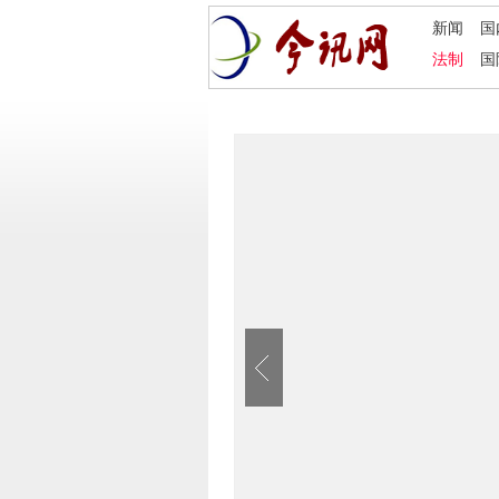
新闻
国
法制
国