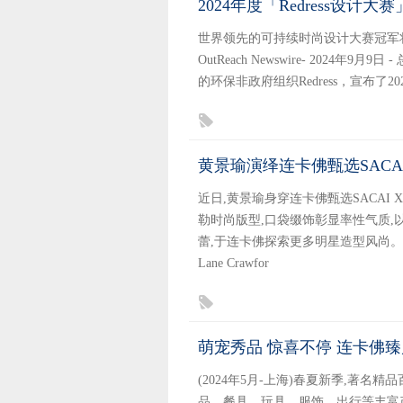
2024年度「Redress设
世界领先的可持续时尚设计大赛冠军将与To
OutReach Newswire- 202
的环保非政府组织Redress，宣布了2
黄景瑜演绎连卡佛甄选SACA
近日,黄景瑜身穿连卡佛甄选SACAI 
勒时尚版型,口袋缀饰彰显率性气质,
蕾,于连卡佛探索更多明星造型风尚。SAC
Lane Crawfor
萌宠秀品 惊喜不停 连卡佛臻
(2024年5月-上海)春夏新季,著名
品、餐具、玩具、服饰、出行等丰富产