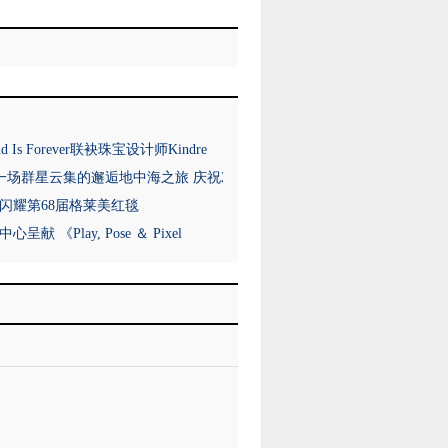
nd Is Forever联袂珠宝设计师Kindre
以一场群星云集的邂逅地中海之旅 庆祝2
闪耀第68届格莱美红毯
呈献 《Play, Pose ＆ Pixel