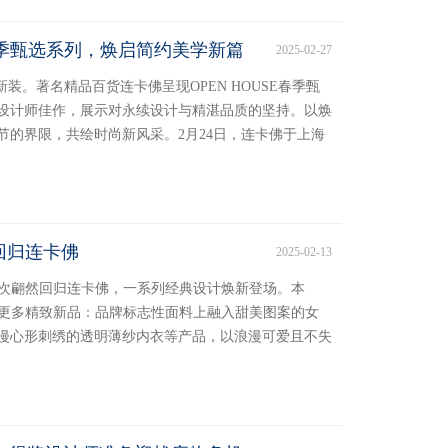
E春季甄选系列，焕启简约美学新篇
2025-02-27
新装。著名精品百货连卡佛呈现OPEN HOUSE春季甄
设计师佳作，展示对永续设计与精湛品质的坚持。以焕
节的界限，共绘时尚新风采。2月24日，连卡佛于上海
回归连卡佛
2025-02-13
再次翩然回归连卡佛，一系列经典设计焕新登场。本
出更多精致新品：品牌标志性面料上融入甜美图案的女
漫心形刺绣的透明薄纱内衣等产品，以浪漫可爱且不失