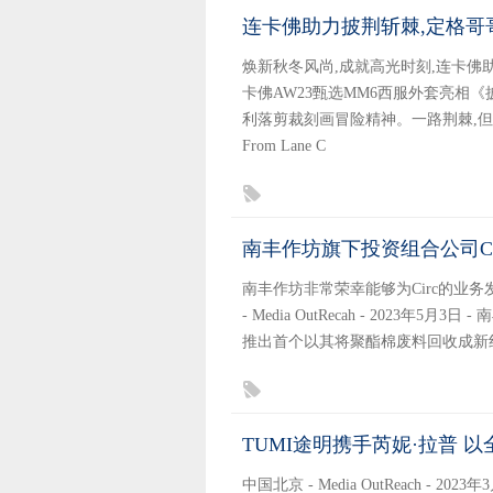
连卡佛助力披荆斩棘,定格哥
焕新秋冬风尚,成就高光时刻,连卡佛
卡佛AW23甄选MM6西服外套亮相
利落剪裁刻画冒险精神。一路荆棘,但有鲜
From Lane C
南丰作坊旗下投资组合公司Ci
南丰作坊非常荣幸能够为Circ的业
- Media OutRecah - 2023年5
推出首个以其将聚酯棉废料回收成新
TUMI途明携手芮妮·拉普 以
中国北京 - Media OutReach - 