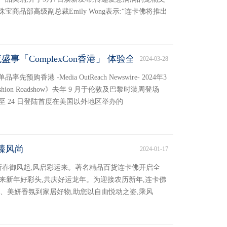
商品部高级副总裁Emily Wong表示:“连卡佛将推出
潮流盛事「ComplexCon香港」 体验全新流线型设计扩增
2024-03-28
单品率先预购香港 -Media OutReach Newswire- 2024年3
tal Fashion Roadshow》去年 9 月于伦敦及巴黎时装周登场
月 23 至 24 日登陆首度在美国以外地区举办的
臻风尚
2024-01-17
成都)新春御风起,风启彩运来。著名精品百货连卡佛开启全
转来新年好彩头,共庆好运龙年。为迎接农历新年,连卡佛
、美妍香氛到家居好物,助您以自由悦动之姿,乘风