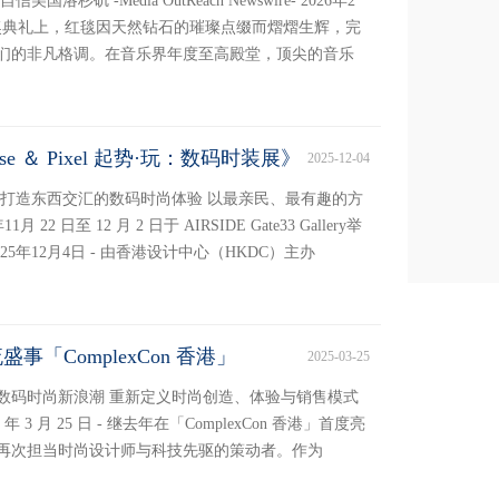
矶 -Media OutReach Newswire- 2026年2
奖颁奖典礼上，红毯因天然钻石的璀璨点缀而熠熠生辉，完
们的非凡格调。在音乐界年度至高殿堂，顶尖的音乐
se ＆ Pixel 起势·玩：数码时装展》
2025-12-04
 打造东西交汇的数码时尚体验 以最亲民、最有趣的方
2 日至 12 月 2 日于 AIRSIDE Gate33 Gallery举
ire- 2025年12月4日 - 由香港设计中心（HKDC）主办
事「ComplexCon 香港」
2025-03-25
数码时尚新浪潮 重新定义时尚创造、体验与销售模式
 2025 年 3 月 25 日 - 继去年在「ComplexCon 香港」首度亮
载誉回归，再次担当时尚设计师与科技先驱的策动者。作为