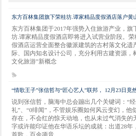
东方百林集团旗下荣桂坊.谭家精品度假酒店落户黄
东方百林集团于2017年强势入住旅游产业，
坊.谭家精品度假酒店即将进入试营业阶段。荣
假酒店运营全面整合徽派建筑的古村落文化遗产
际、国内知名设计公司，充分利用古建资源，
文化旅游”新概念
“情歌王子”张信哲与“匠心艺人”联邦， 12月23日竟
说到张信哲，脑海中总会蹦出几个关键词：“经
礼”、“0绯闻”，不管娱乐圈如何风云变幻，他
存在，不会红的惊天动地，也从未过气消失的
字或许能印证他在华语乐坛的成就：出道28年，3
首歌，百余项音