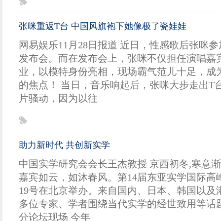
张咪重返T台 中国风旗袍下她像极了瓷娃娃
网易娱乐11月28日报道 近日，性感歌后张咪
发布会。而在发布会上，张咪不仅担任演唱嘉
业，以模特身份亮相，现场霸气范儿十足，成
的焦点！ 当日，音乐响起后，张咪大步走出T
片骚动，因为以往
助力新时代 共创新实学
中国实学研究会会长王杰教授 京西初冬,寒意
嘉宾如云，如沐春风。第14届东亚实学国际高峰
19号在北京举办。来自国内、日本、韩国以及港
多位专家、学者围绕当代实学的经世致用等话
分论坛现场 今年